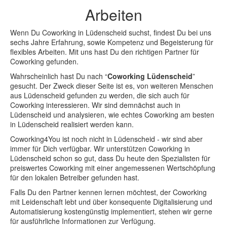
70469 Stuttgart-Feuerbach
Arbeiten
E-07510 Sineu (Mallorca)
Wenn Du Coworking in Lüdenscheid suchst, findest Du bei uns
GRC - Villa Kefi (Süd Kynouria - Griechenland)
sechs Jahre Erfahrung, sowie Kompetenz und Begeisterung für
flexibles Arbeiten. Mit uns hast Du den richtigen Partner für
Coworking gefunden.
I-17020 Roggio (Testico Ligurien)
Wahrscheinlich hast Du nach “
Coworking Lüdenscheid
”
WEITERE GEPLANTE STANDORTE
gesucht. Der Zweck dieser Seite ist es, von weiteren Menschen
aus Lüdenscheid gefunden zu werden, die sich auch für
45136 Essen
Coworking interessieren. Wir sind demnächst auch in
Lüdenscheid und analysieren, wie echtes Coworking am besten
51465 Bergisch Gladbach
in Lüdenscheid realisiert werden kann.
Coworking4You ist noch nicht in Lüdenscheid - wir sind aber
51503 Rösrath
immer für Dich verfügbar. Wir unterstützen Coworking in
Lüdenscheid schon so gut, dass Du heute den Spezialisten für
53797 Lohmar
preiswertes Coworking mit einer angemessenen Wertschöpfung
für den lokalen Betreiber gefunden hast.
53804 Much
Falls Du den Partner kennen lernen möchtest, der Coworking
mit Leidenschaft lebt und über konsequente Digitalisierung und
53840 Troisdorf
Automatisierung kostengünstig implementiert, stehen wir gerne
für ausführliche Informationen zur Verfügung.
58511 Lüdenscheid