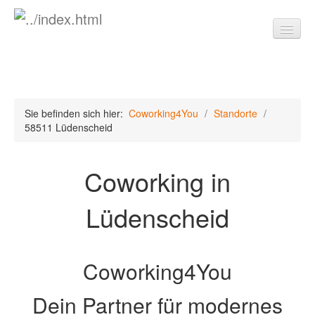
Coworking4You
Sie befinden sich hier:
Coworking4You
/
Standorte
/
Standorte
58511 Lüdenscheid
51491 Overath/Köln - Zentrale
Coworking in
07743 Jena
28209 Bremen
Lüdenscheid
51373 Leverkusen
51491 Overath-Mitte
Coworking4You
56329 St. Goar
Dein Partner für modernes